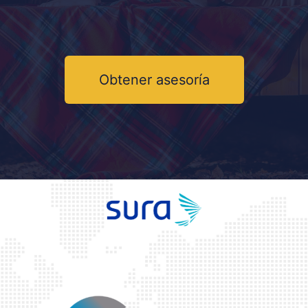
Obtener asesoría