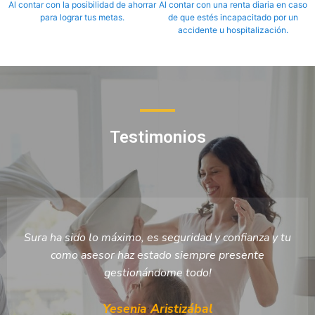
Al contar con la posibilidad de ahorrar
Al contar con una renta diaria en caso
para lograr tus metas.
de que estés incapacitado por un
accidente u hospitalización.
Testimonios
fianza y tu
Quisiera contar mi experiencia con Carlos 
esente
asesor de póliza de salud No tengo más pa
de admiración, respeto y gratitud por los ser
trato profesional, humano y respetuoso, q
me ha brindado. Es el mejor asesor